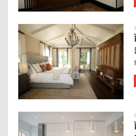
に
入
れ
よ
う！