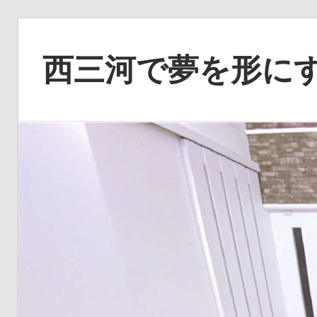
コ
ン
西三河で夢を形に
テ
ン
あ
ツ
な
へ
た
ス
の
キ
理
ッ
想
プ
を
実
現
す
る、