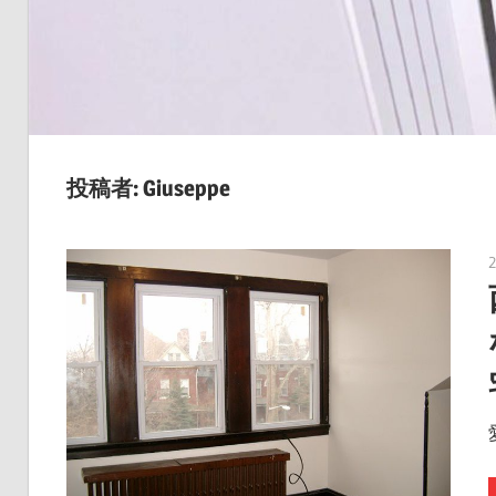
こ
こ
に
し
か
な
投稿者:
Giuseppe
い
特
別
な
住
ま
い
を
手