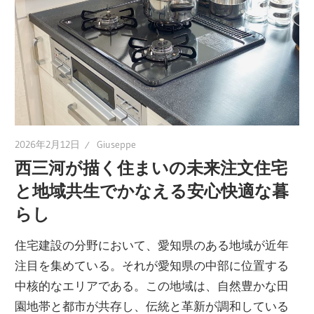
こ
こ
に
し
か
な
い
2026年2月12日
Giuseppe
特
西三河が描く住まいの未来注文住宅
別
と地域共生でかなえる安心快適な暮
な
らし
住
ま
住宅建設の分野において、愛知県のある地域が近年
い
注目を集めている。
それが愛知県の中部に位置する
を
中核的なエリアである。この地域は、自然豊かな田
手
園地帯と都市が共存し、伝統と革新が調和している