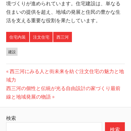
境づくりが進められています。住宅建設は、単なる
住まいの提供を超え、地域の発展と住民の豊かな生
活を支える重要な役割を果たしています。
住宅内装
注文住宅
西三河
建設
投
前
西三河にみる人と街未来を紡ぐ注文住宅の魅力と地
の
域力
稿
次
投
西三河の個性と伝統が光る自由設計の家づくり最前
ナ
の
稿:
線と地域発展の物語
ビ
投
稿:
ゲ
検索
ー
検索