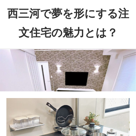
コ
西三河で夢を形にする注
ン
テ
文住宅の魅力とは？
ン
ツ
あ
へ
な
ス
た
キ
の
ッ
理
プ
想
を
実
現
す
る、