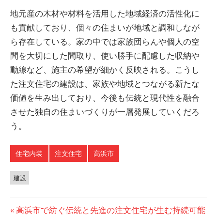
地元産の木材や材料を活用した地域経済の活性化に
も貢献しており、個々の住まいが地域と調和しなが
ら存在している。家の中では家族団らんや個人の空
間を大切にした間取り、使い勝手に配慮した収納や
動線など、施主の希望が細かく反映される。こうし
た注文住宅の建設は、家族や地域とつながる新たな
価値を生み出しており、今後も伝統と現代性を融合
させた独自の住まいづくりが一層発展していくだろ
う。
住宅内装
注文住宅
高浜市
建設
投
前
高浜市で紡ぐ伝統と先進の注文住宅が生む持続可能