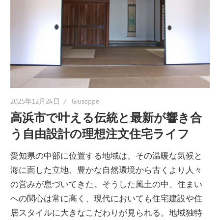
こ
こ
に
し
か
な
い
2025年12月24日
Giuseppe
特
高浜市で叶える伝統と最新が響き合
別
う自由設計の理想注文住宅ライフ
な
住
愛知県の中部に位置する地域は、その温暖な気候と
ま
海に面した立地、豊かな自然環境から古くより人々
い
の営みが息づいてきた。
そうした風土の中、住まい
を
への関心は常に高く、現代においても住宅建設や住
手
居スタイルに大きなこだわりが見られる。地域独特