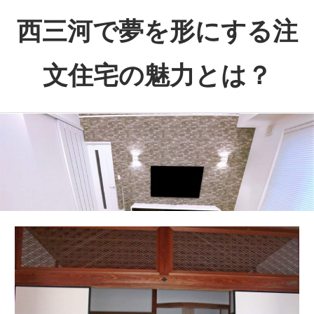
コ
西三河で夢を形にする注
ン
テ
文住宅の魅力とは？
ン
ツ
あ
へ
な
ス
た
キ
の
ッ
理
プ
想
を
実
現
す
る、