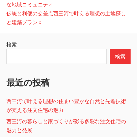
の
な地域コミュニティ
稿
次
投
伝統と利便の交差点西三河で叶える理想の土地探し
ナ
の
稿:
と建築プラン
ビ
投
稿:
ゲ
検索
ー
検索
シ
ョ
最近の投稿
ン
西三河で叶える理想の住まい豊かな自然と先進技術
が支える注文住宅の魅力
西三河の暮らしと家づくりが彩る多彩な注文住宅の
魅力と発展