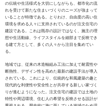
に
の伝統や生活様式を大切にしながらも、都市化の流
入
れを受けて新たな住まいづくりのニーズが強まって
れ
いることが特徴である。とりわけ、自由度の高い住
よ
環境を求める人々に支持されているのが注文住宅の
う！
建設である。これは既存の設計ではなく、施主の理
想や生活動線、ライフスタイルを細部まで反映でき
る建て方として、多くの人々から注目を集めてい
る。
地域では、従来の木造軸組み工法に加えて耐震性や
断熱性、デザイン性を高めた最新の建設手法が導入
されている。これにより、伝統的な和風建築の趣と
現代的な利便性や安全性とが共存する新しい家づく
りが進むようになった。注文住宅の建設では土地の
特性や周辺環境、住む人の希望を反映させる設計が
重視される。歴史的に海に面している地域のため湿