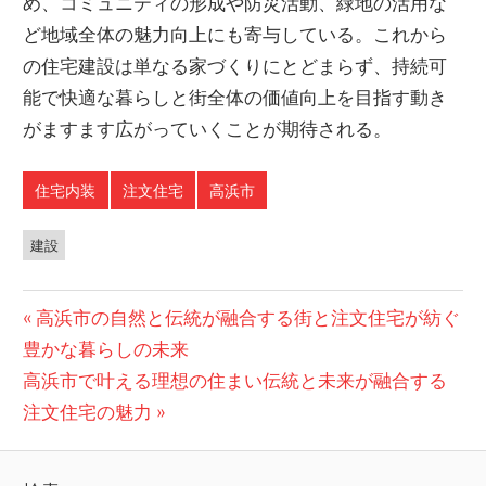
め、コミュニティの形成や防災活動、緑地の活用な
ど地域全体の魅力向上にも寄与している。これから
の住宅建設は単なる家づくりにとどまらず、持続可
能で快適な暮らしと街全体の価値向上を目指す動き
がますます広がっていくことが期待される。
住宅内装
注文住宅
高浜市
建設
投
前
高浜市の自然と伝統が融合する街と注文住宅が紡ぐ
の
豊かな暮らしの未来
稿
次
投
高浜市で叶える理想の住まい伝統と未来が融合する
ナ
の
稿:
注文住宅の魅力
ビ
投
稿: