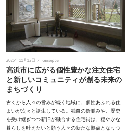
こ
こ
に
し
か
な
い
2025年11月12日
Giuseppe
特
高浜市に広がる個性豊かな注文住宅
別
と新しいコミュニティが創る未来の
な
まちづくり
住
ま
古くから人々の営みが続く地域に、個性あふれる住
い
まいが次々と誕生している。
独自の街並みや、歴史
を
を受け継ぎつつ新旧が融合する住宅街は、穏やかな
手
暮らしを叶えたいと願う人々の新たな拠点となりつ