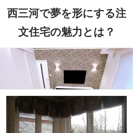
コ
西三河で夢を形にする注
ン
テ
文住宅の魅力とは？
ン
ツ
あ
へ
な
ス
た
キ
の
ッ
理
プ
想
を
実
現
す
る、