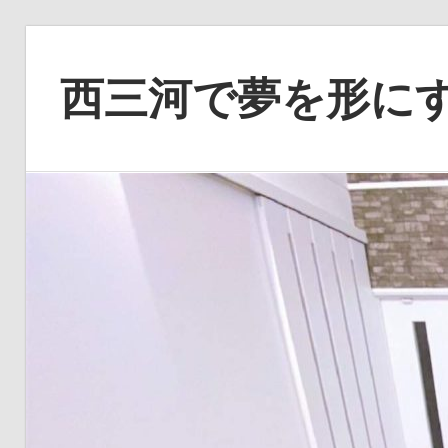
コ
ン
西三河で夢を形に
テ
ン
あ
ツ
な
へ
た
ス
の
キ
理
ッ
想
プ
を
実
現
す
る、