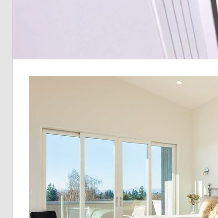
こ
こ
に
し
か
な
い
特
別
な
住
ま
い
を
手