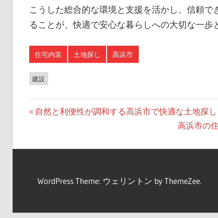
こうした総合的な環境と支援を活かし、信頼で
ることが、快適で安心な暮らしへの大切な一歩
住宅内装
土地探し
高浜市
建設
投
前
自然と利便性が調和する高浜市で快適な土地探し
の
次
高浜市の
稿
投
の
ナ
稿:
投
ビ
稿:
WordPress Theme: ウェリントン by ThemeZee.
ゲ
ー