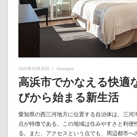
に
入
れ
よ
う！
2025年10月21日
Giuseppe
高浜市でかなえる快適
びから始まる新生活
愛知県の西三河地方に位置する自治体は、三河
点が特徴である。
この地域は住みやすさと利便
る。また、アクセスという点でも、周辺都市へ