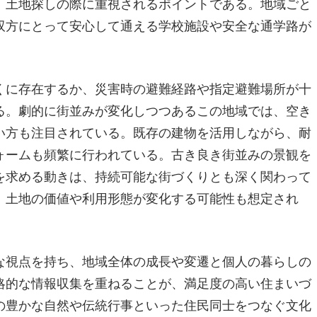
、土地探しの際に重視されるポイントである。地域ごと
双方にとって安心して通える学校施設や安全な通学路が
くに存在するか、災害時の避難経路や指定避難場所が十
る。劇的に街並みが変化しつつあるこの地域では、空き
い方も注目されている。既存の建物を活用しながら、耐
ォームも頻繁に行われている。古き良き街並みの景観を
を求める動きは、持続可能な街づくりとも深く関わって
、土地の価値や利用形態が変化する可能性も想定され
な視点を持ち、地域全体の成長や変遷と個人の暮らしの
略的な情報収集を重ねることが、満足度の高い住まいづ
の豊かな自然や伝統行事といった住民同士をつなぐ文化