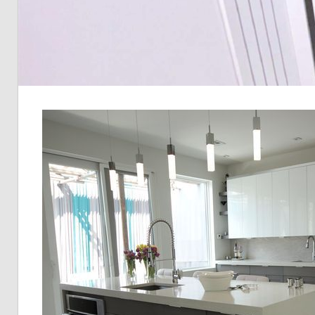
こ
こ
に
し
か
な
い
特
別
な
住
ま
い
を
手