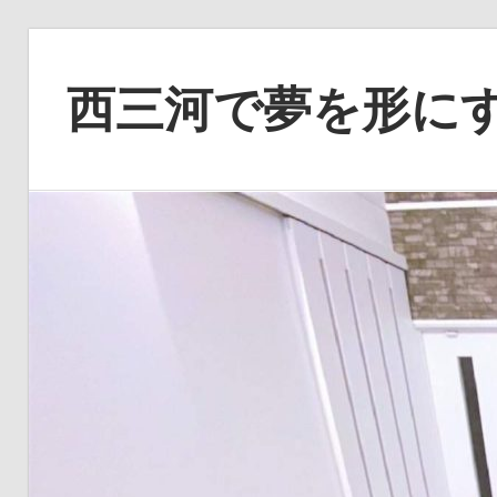
コ
ン
西三河で夢を形に
テ
ン
あ
ツ
な
へ
た
ス
の
キ
理
ッ
想
プ
を
実
現
す
る、