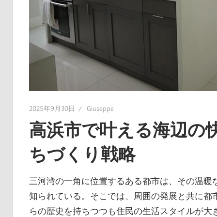
に
入
れ
よ
う！
2025年9月30日
Giuseppe
高浜市で叶える海辺の
ちづくり戦略
三河湾の一角に位置するある都市は、その温暖
知られている。
そこでは、周囲の発展と共に都
らの歴史を持ちつつも住民の生活スタイルが大