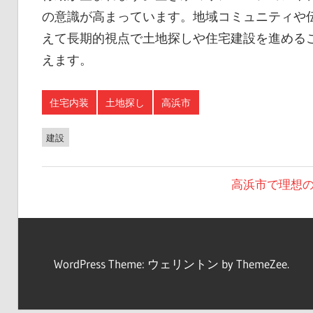
の意識が高まっています。地域コミュニティや
えて長期的視点で土地探しや住宅建設を進める
えます。
住宅内装
土地探し
高浜市
建設
投
次
高浜市で理想
の
稿
投
ナ
稿:
ビ
WordPress Theme: ウェリントン by ThemeZee.
ゲ