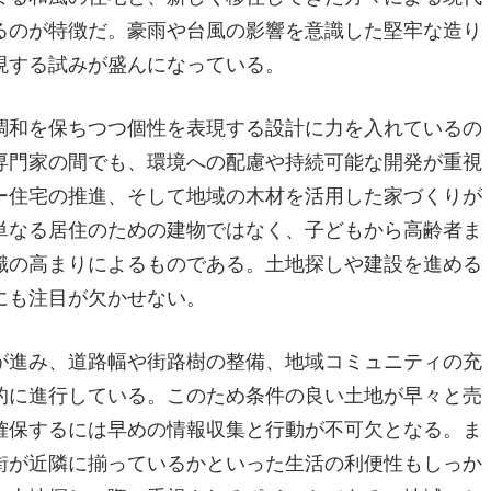
るのが特徴だ。豪雨や台風の影響を意識した堅牢な造り
現する試みが盛んになっている。
調和を保ちつつ個性を表現する設計に力を入れているの
専門家の間でも、環境への配慮や持続可能な開発が重視
ー住宅の推進、そして地域の木材を活用した家づくりが
単なる居住のための建物ではなく、子どもから高齢者ま
識の高まりによるものである。土地探しや建設を進める
にも注目が欠かせない。
が進み、道路幅や街路樹の整備、地域コミュニティの充
的に進行している。このため条件の良い土地が早々と売
確保するには早めの情報収集と行動が不可欠となる。ま
街が近隣に揃っているかといった生活の利便性もしっか